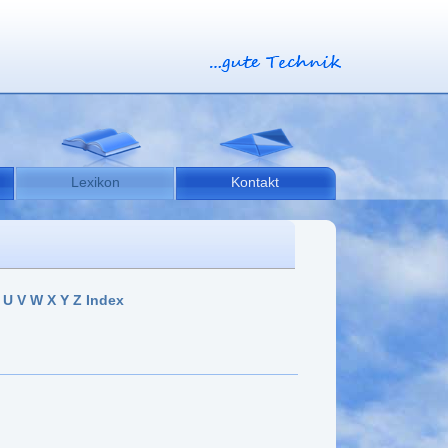
Lexikon
Kontakt
U
V
W
X
Y
Z
Index