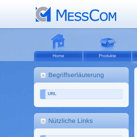
Home
Produkte
Begriffserläuterung
URL
Nützliche Links