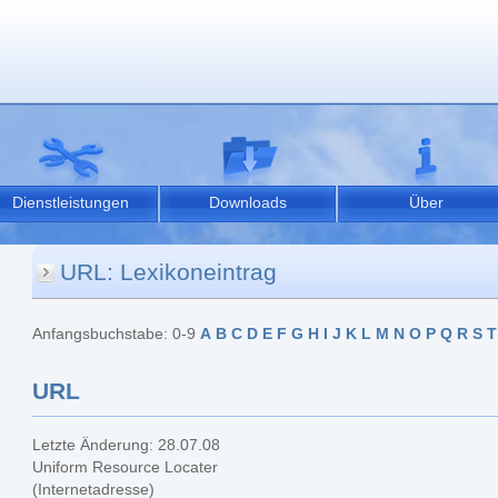
Dienstleistungen
Downloads
Über
URL: Lexikoneintrag
Anfangsbuchstabe: 0-9
A
B
C
D
E
F
G
H
I
J
K
L
M
N
O
P
Q
R
S
T
URL
Letzte Änderung: 28.07.08
Uniform Resource Locater
(Internetadresse)