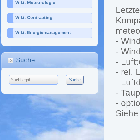
Wiki: Meteorologie
Letzt
Wiki: Contracting
Kompa
meteo
Wiki: Energiemanagement
- Win
- Wind
Suche
- Luft
- rel. 
- Luft
- Tau
- opti
Siehe