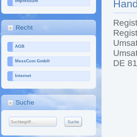
Hand
Impressum
Regist
Recht
Regis
Umsat
AGB
Umsat
MessCom GmbH
DE 8
Internet
Suche