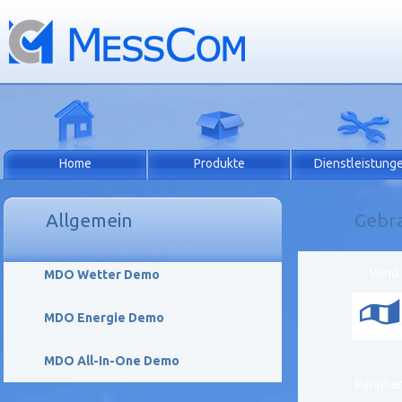
Home
Produkte
Dienstleistung
Allgemein
Gebr
Wind
MDO Wetter Demo
MDO Energie Demo
MDO All-In-One Demo
Peripher