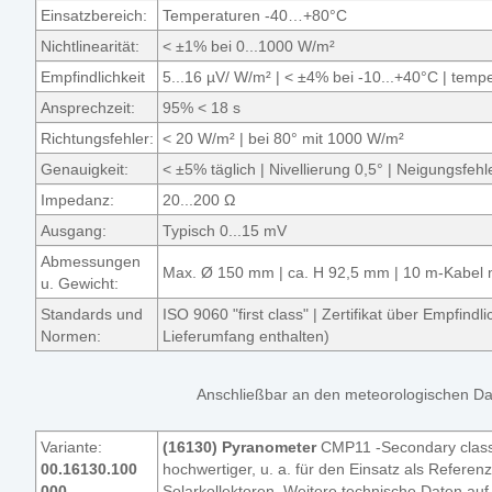
Einsatzbereich:
Temperaturen -40…+80°C
Nichtlinearität:
< ±1% bei 0...1000 W/m²
Empfindlichkeit
5...16 µV/ W/m² | < ±4% bei -10...+40°C | tem
Ansprechzeit:
95% < 18 s
Richtungsfehler:
< 20 W/m² | bei 80° mit 1000 W/m²
Genauigkeit:
< ±5% täglich | Nivellierung 0,5° | Neigungsfe
Impedanz:
20...200 Ω
Ausgang:
Typisch 0...15 mV
Abmessungen
Max. Ø 150 mm | ca. H 92,5 mm | 10 m-Kabel mi
u. Gewicht:
Standards und
ISO 9060 "first class" | Zertifikat über Empfin
Normen:
Lieferumfang enthalten)
Anschließbar an den meteorologischen D
Variante:
(16130) Pyranometer
CMP11 -Secondary class
00.16130.100
hochwertiger, u. a. für den Einsatz als Refer
000
Solarkollektoren. Weitere technische Daten auf