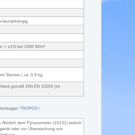
peraturabhängig
hler < ±1% bei 1000 W/m²
t Stecker | ca. 0,9 kg
dlichkeit gemäß DIN EN 10204 (im
atenlogger
TROPOS
!
 Ähnlich dem Pyranometer (16131) jedoch
enzgerät oder zur Überwachung von
 Anfrage.