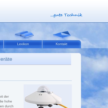
Lexikon
Kontakt
geräte
n
it der
die hohe
gen durch