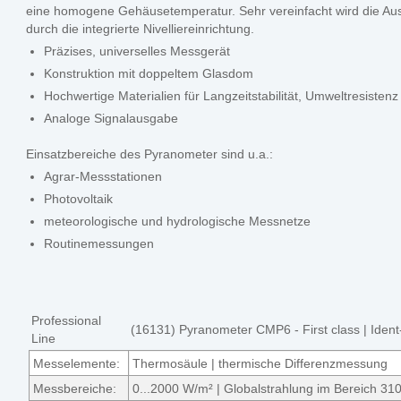
eine homogene Gehäusetemperatur. Sehr vereinfacht wird die Aus
durch die integrierte Nivelliereinrichtung.
Präzises, universelles Messgerät
Konstruktion mit doppeltem Glasdom
Hochwertige Materialien für Langzeitstabilität, Umweltresisten
Analoge Signalausgabe
Einsatzbereiche des Pyranometer sind u.a.:
Agrar-Messstationen
Photovoltaik
meteorologische und hydrologische Messnetze
Routinemessungen
Professional
(16131) Pyranometer CMP6 - First class | Iden
Line
Messelemente:
Thermosäule | thermische Differenzmessung
Messbereiche:
0...2000 W/m² | Globalstrahlung im Bereich 